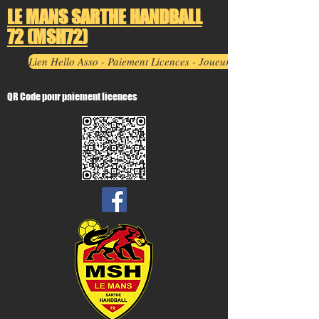
LE MANS SARTHE HANDBALL
72 (MSH72)
Lien Hello Asso - Paiement Licences - Joueurs MSH72
QR Code pour paiement licences