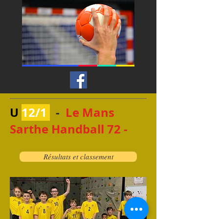
U
12/1
-
Le Mans
Sarthe Handball 72 -
Résultats et classement