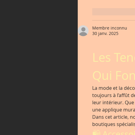
J'aime
Rép
Membre inconnu
30 janv. 2025
Les Ten
Qui Fon
La mode et la décor
toujours à l’affût 
leur intérieur. Que
une applique mura
Dans cet article, 
boutiques spécialis
🛍️ Accesso