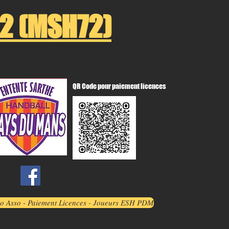
2 (MSH72)
QR Code pour paiement licences
lo Asso - Paiement Licences - Joueurs ESH PDM