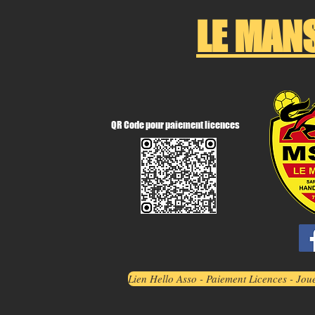
LE MAN
QR Code pour paiement licences
Lien Hello Asso - Paiement Licences - J