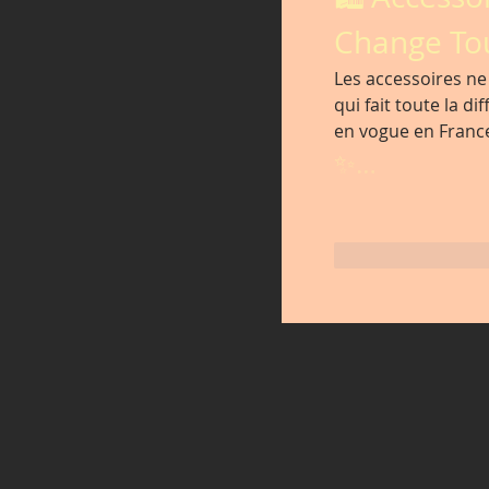
Change To
Les accessoires ne 
qui fait toute la d
en vogue en Franc
✨…
J'aime
Rép