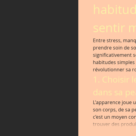
habitud
sentir 
Entre stress, manqu
prendre soin de so
significativement s
habitudes simples 
révolutionner sa r
1. Choisir 
dans sa p
L'apparence joue u
son corps, de sa pe
c’est un moyen co
trouver des produi